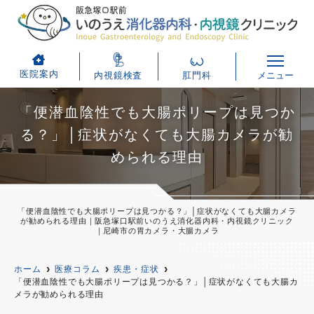
医院案内
内視鏡検査
肛門科
メニュー
「便潜血陰性でも大腸ポリープは見つか
る？」│症状がなくても大腸カメラが勧
められる理由
「便潜血陰性でも大腸ポリープは見つかる？」│症状がなくても大腸カメラ
が勧められる理由｜阪急塚口駅前いのうえ消化器内科・内視鏡クリニック
｜尼崎市の胃カメラ・大腸カメラ
ホーム
医療コラム
疾患・症状
「便潜血陰性でも大腸ポリープは見つかる？」│症状がなくても大腸カ
メラが勧められる理由