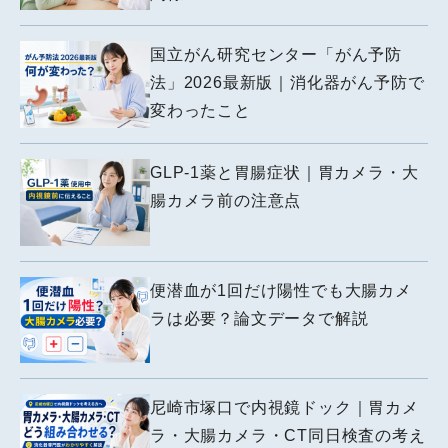
国立がん研究センター「がん予防
法」2026最新版｜消化器がん予防で
変わったこと
GLP-1薬と胃腸症状｜胃カメラ・大
腸カメラ前の注意点
便潜血が1回だけ陽性でも大腸カメ
ラは必要？論文データで解説
尼崎市塚口で内視鏡ドック｜胃カメ
ラ・大腸カメラ・CT同日検査の考え