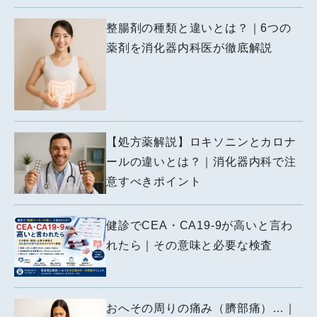
整腸剤の種類と違いとは？｜6つの
薬剤を消化器内科医が徹底解説
【処方薬解説】ロキソニンとカロナ
ールの違いとは？｜消化器内科で注
意すべきポイント
健診でCEA・CA19-9が高いと言わ
れたら｜その意味と必要な検査
おへその周りの痛み（臍部痛）…｜