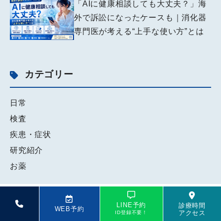
「AIに健康相談しても大丈夫？」海
外で訴訟になったケースも｜消化器
専門医が考える“上手な使い方”とは
カテゴリー
日常
検査
疾患・症状
研究紹介
お薬
LINE予約
診療時間
WEB予約
アクセス
ID登録不要！