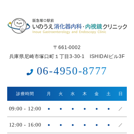
〒661-0002
兵庫県尼崎市塚口町１丁目3-30-1 ISHIDAIビル3F
06-4950-8777
診療時間
月
火
水
木
金
土
日
09:00 - 12:00
●
●
●
●
●
●
／
12:00 - 16:00
●
●
●
●
●
●
／