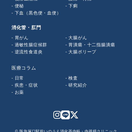
便秘
下痢
下血（黒色便・血便）
消化管・肛門
胃がん
大腸がん
過敏性腸症候群
胃潰瘍・十二指腸潰瘍
逆流性食道炎
大腸ポリープ
医療コラム
日常
検査
疾患・症状
研究紹介
お薬
© 阪急塚口駅前いのうえ消化器内科・内視鏡クリニック