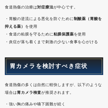
食道熱傷の治療は
対症療法
が中心です。
・胃酸の逆流による悪化を防ぐために
制酸薬（胃酸を
抑える薬）
を使用
・食道の粘膜を守るために
粘膜保護薬
を使用
・炎症が落ち着くまで刺激の少ない食事を心がける
胃カメラを検討すべき症状
食道熱傷の多くは自然に軽快しますが、以下のような
場合は
胃カメラ検査
が推奨されます。
・強い胸の痛みや嚥下困難が続く