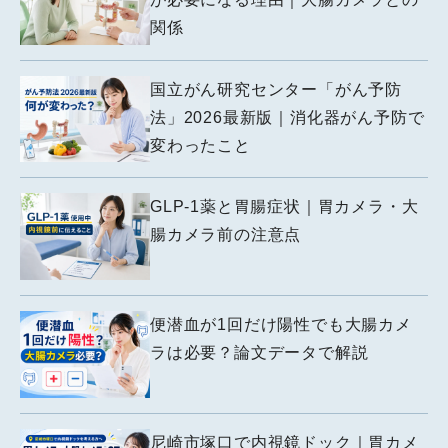
関係
国立がん研究センター「がん予防
法」2026最新版｜消化器がん予防で
変わったこと
GLP-1薬と胃腸症状｜胃カメラ・大
腸カメラ前の注意点
便潜血が1回だけ陽性でも大腸カメ
ラは必要？論文データで解説
尼崎市塚口で内視鏡ドック｜胃カメ