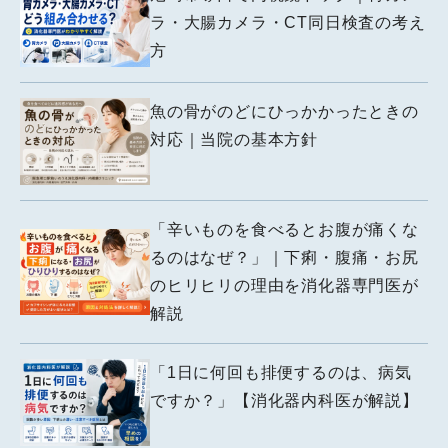
ラ・大腸カメラ・CT同日検査の考え
方
魚の骨がのどにひっかかったときの
対応｜当院の基本方針
「辛いものを食べるとお腹が痛くな
るのはなぜ？」｜下痢・腹痛・お尻
のヒリヒリの理由を消化器専門医が
解説
「1日に何回も排便するのは、病気
ですか？」【消化器内科医が解説】