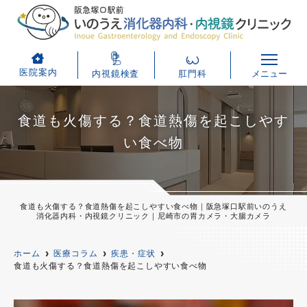
医院案内
内視鏡検査
肛門科
メニュー
食道も火傷する？食道熱傷を起こしやす
い食べ物
食道も火傷する？食道熱傷を起こしやすい食べ物｜阪急塚口駅前いのうえ
消化器内科・内視鏡クリニック｜尼崎市の胃カメラ・大腸カメラ
ホーム
医療コラム
疾患・症状
食道も火傷する？食道熱傷を起こしやすい食べ物